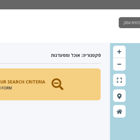
רטיס עסק
+
0
קטגוריה: אוכל ומסעדנות
−
UR SEARCH CRITERIA.
H FORM